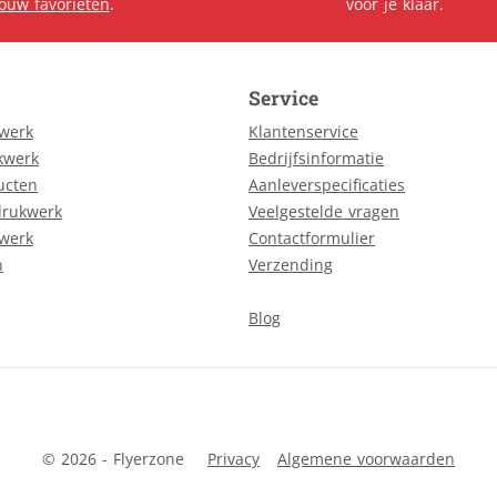
jouw favorieten
.
voor je klaar.
Service
kwerk
Klantenservice
kwerk
Bedrijfsinformatie
ucten
Aanleverspecificaties
drukwerk
Veelgestelde vragen
kwerk
Contactformulier
n
Verzending
Blog
© 2026 - Flyerzone
Privacy
Algemene voorwaarden