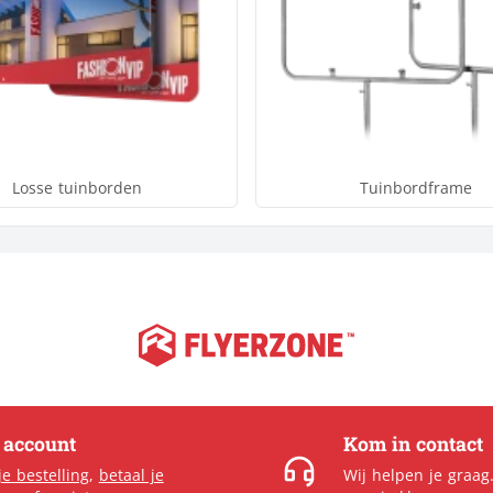
Losse tuinborden
Tuinbordframe
e account
Kom in contact
je bestelling
,
betaal je
Wij helpen je graag