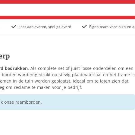
e
Laat aanleveren, snel geleverd
Eigen team voor hulp en a
Posters & affiches
Outdoor posters
erp
Posters
Populair
Stoepborden
rd bedrukken
. Als complete set of juist losse onderdelen om een
Tuinposter
e borden worden gedrukt op stevig plaatmateriaal en het frame is
men in de tuin worden geplaatst. Ideaal om te laten zien dat
Staande banners
eg om reclame te maken voor je bedrijf.
Outdoor rollup banners
Rollup banners
Populair
jk onze
raamborden
.
X-banners
Spandoeken
Gevelbanieren
Hekwerkbanners