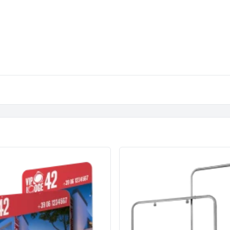
Spandoeken / banners
Populair
Spanframes
Steigerdoek
Textielframes
Tuincanvas