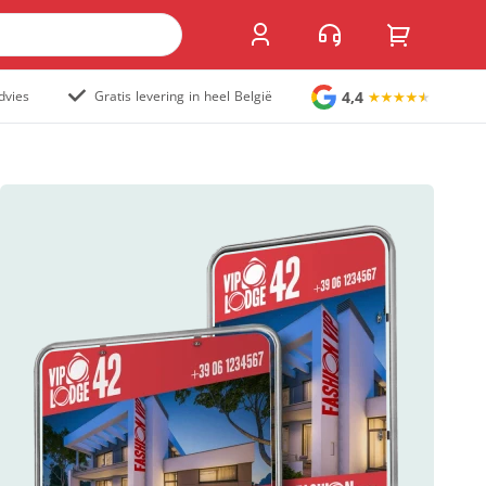
4,4
dvies
Gratis levering in heel België
Grote stickers
Muurstickers
Raamstickers
Vloerstickers
Vlaggen en accessoires
Accessoires
Vlaggen
Populair
Overig
Kofferlabel
Sandwichborden
Tuincirkel
Welkomstbord