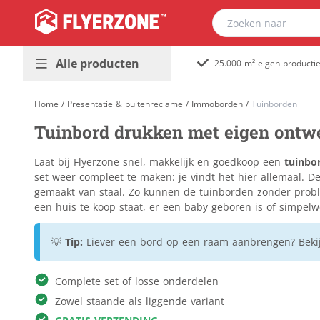
Alle producten
25.000 m² eigen producti
Presentatie &
Plaatmateriaal
Home
/
Presentatie & buitenreclame
/
Immoborden
/
Tuinborden
buitenreclame
Bouwborden
Tuinbord drukken met eigen ontw
Promotiedrukwerk
Dibond
Populair
& magazines
Foamboard
Laat bij Flyerzone snel, makkelijk en goedkoop een
tuinbo
Huisstijl &
Forex
set weer compleet te maken: je vindt het hier allemaal. D
Populair
kantoor
gemaakt van staal. Zo kunnen de tuinborden zonder proble
Gevelreclame
een huis te koop staat, er een baby geboren is of simpelw
Horeca &
Golfkarton
evenement
Immoborden
💡
Tip:
Liever een bord op een raam aanbrengen? Beki
Stickers &
Kanaalplaat
etiketten
Massief karton
Complete set of losse onderdelen
Verpakkingen &
Naambordjes
Zowel staande als liggende variant
relatiegeschenken
Re-board