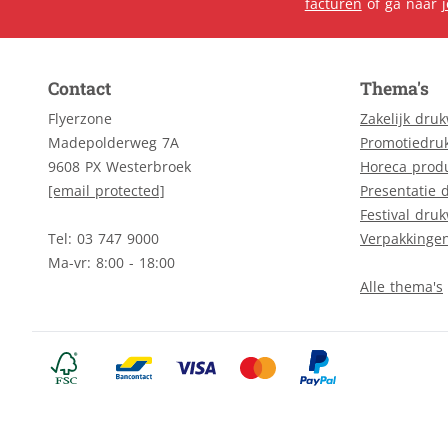
facturen
of ga naar
Contact
Thema's
Flyerzone
Zakelijk dru
Madepolderweg 7A
Promotiedru
9608 PX Westerbroek
Horeca prod
[email protected]
Presentatie 
Festival dru
Tel: 03 747 9000
Verpakkinge
Ma-vr: 8:00 - 18:00
Alle thema's