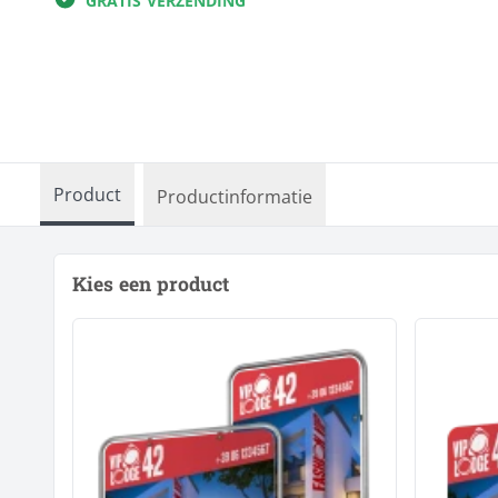
GRATIS VERZENDING
Reclameborden
Kleding & textiel
Ronde borden
Interieur &
Sportveldborden
fotocadeau
Trespa
Verkiezingsborden
Alle producten
Product
Productinformatie
Kies een product