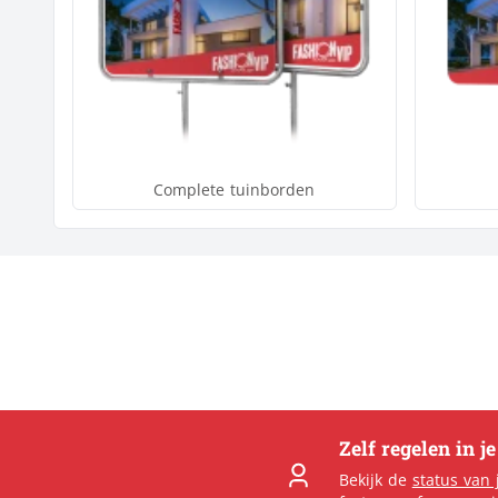
Complete tuinborden
Zelf regelen in j
Bekijk de
status van 