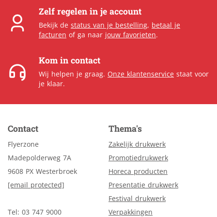
Zelf regelen in je account
Bekijk de
status van je bestelling
,
betaal je
facturen
of ga naar
jouw favorieten
.
Kom in contact
Wij helpen je graag.
Onze klantenservice
staat voor
je klaar.
Contact
Thema's
Flyerzone
Zakelijk drukwerk
Madepolderweg 7A
Promotiedrukwerk
9608 PX Westerbroek
Horeca producten
[email protected]
Presentatie drukwerk
Festival drukwerk
Tel: 03 747 9000
Verpakkingen