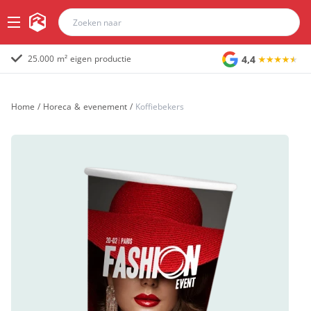
4,4
25.000 m² eigen productie
Home
/
Horeca & evenement
/
Koffiebekers