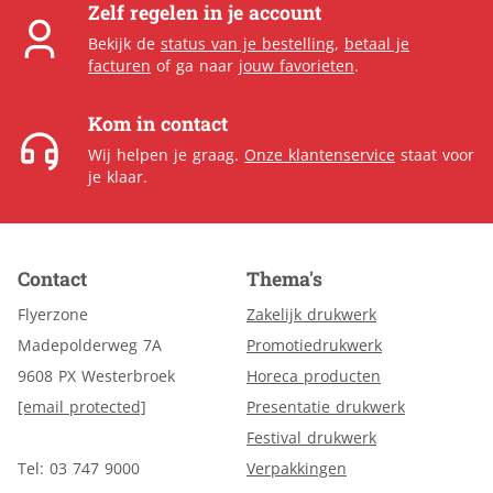
Zelf regelen in je account
Bekijk de
status van je bestelling
,
betaal je
facturen
of ga naar
jouw favorieten
.
Kom in contact
Wij helpen je graag.
Onze klantenservice
staat voor
je klaar.
Contact
Thema's
Flyerzone
Zakelijk drukwerk
Madepolderweg 7A
Promotiedrukwerk
9608 PX Westerbroek
Horeca producten
[email protected]
Presentatie drukwerk
Festival drukwerk
Tel: 03 747 9000
Verpakkingen