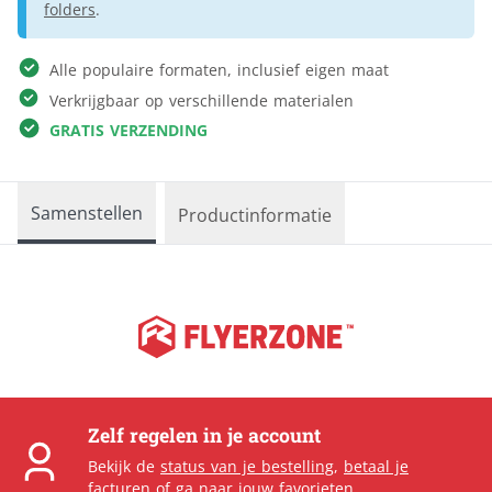
folders
.
Alle populaire formaten, inclusief eigen maat
Verkrijgbaar op verschillende materialen
GRATIS VERZENDING
Samenstellen
Productinformatie
Zelf regelen in je account
Bekijk de
status van je bestelling
,
betaal je
facturen
of ga naar
jouw favorieten
.