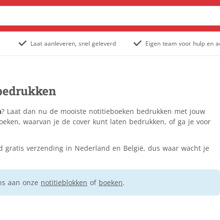
e
Laat aanleveren, snel geleverd
Eigen team voor hulp en a
Posters & affiches
Outdoor posters
 bedrukken
Posters
Populair
Stoepborden
n
? Laat dan nu de mooiste notitieboeken bedrukken met jouw
Tuinposter
boeken, waarvan je de cover kunt laten bedrukken, of ga je voor
Staande banners
tijd gratis verzending in Nederland en België, dus waar wacht je
Outdoor rollup banners
Rollup banners
Populair
X-banners
ens aan onze
notitieblokken
of
boeken
.
Spandoeken
Gevelbanieren
Hekwerkbanners