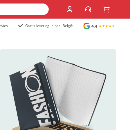
4,4
dvies
Gratis levering in heel België
Grote stickers
Muurstickers
Raamstickers
Vloerstickers
Vlaggen en accessoires
Accessoires
Vlaggen
Populair
Overig
Kofferlabel
Sandwichborden
Tuincirkel
Welkomstbord