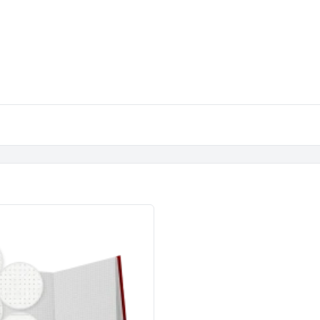
Spandoeken / banners
Populair
Spanframes
Steigerdoek
Textielframes
Tuincanvas