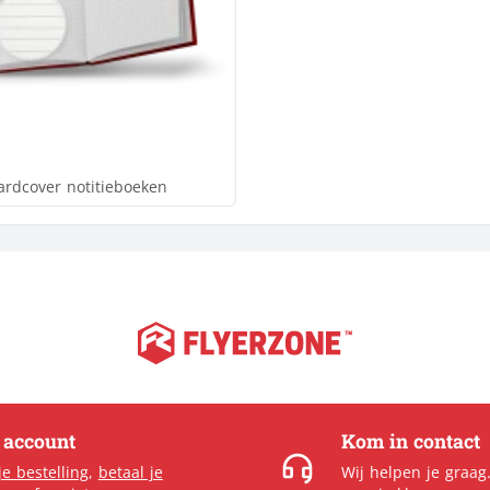
ardcover notitieboeken
e account
Kom in contact
je bestelling
,
betaal je
Wij helpen je graag