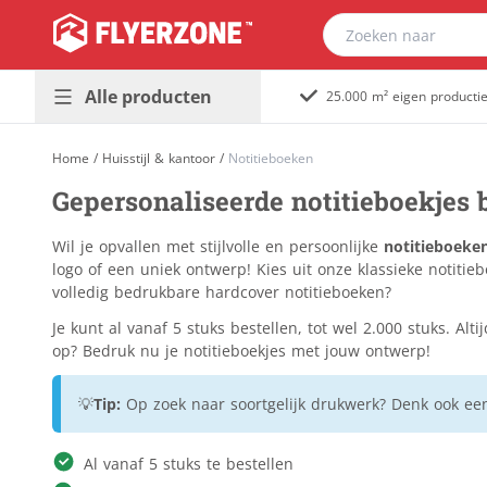
Alle producten
25.000 m² eigen producti
Presentatie &
Plaatmateriaal
Home
/
Huisstijl & kantoor
/
Notitieboeken
buitenreclame
Bouwborden
Gepersonaliseerde notitieboekjes
Promotiedrukwerk
Dibond
Populair
& magazines
Foamboard
Wil je opvallen met stijlvolle en persoonlijke
notitieboeke
Huisstijl &
Forex
logo of een uniek ontwerp! Kies uit onze klassieke notitie
Populair
kantoor
volledig bedrukbare hardcover notitieboeken?
Gevelreclame
Horeca &
Je kunt al vanaf 5 stuks bestellen, tot wel 2.000 stuks. Al
Golfkarton
evenement
op? Bedruk nu je notitieboekjes met jouw ontwerp!
Immoborden
Stickers &
Kanaalplaat
💡
Tip:
Op zoek naar soortgelijk drukwerk? Denk ook e
etiketten
Massief karton
Verpakkingen &
Naambordjes
Al vanaf 5 stuks te bestellen
relatiegeschenken
Re-board