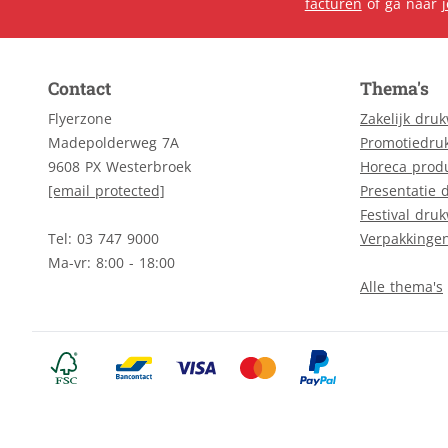
facturen
of ga naar
Contact
Thema's
Flyerzone
Zakelijk dru
Madepolderweg 7A
Promotiedru
9608 PX Westerbroek
Horeca prod
[email protected]
Presentatie 
Festival dru
Tel: 03 747 9000
Verpakkinge
Ma-vr: 8:00 - 18:00
Alle thema's