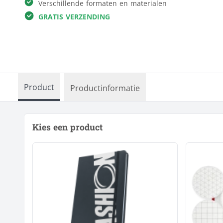
Verschillende formaten en materialen
Reclameborden
Kleding & textiel
GRATIS VERZENDING
Ronde borden
Interieur &
Sportveldborden
fotocadeau
Trespa
Verkiezingsborden
Alle producten
Product
Productinformatie
Kies een product