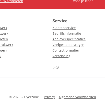
jouw favorieten
.
voor je klaar.
Service
kwerk
Klantenservice
kwerk
Bedrijfsinformatie
ucten
Aanleverspecificaties
drukwerk
Veelgestelde vragen
kwerk
Contactformulier
n
Verzending
Blog
© 2026 - Flyerzone
Privacy
Algemene voorwaarden