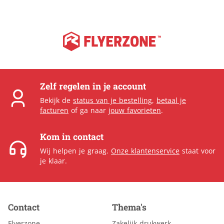
Zelf regelen in je account
Bekijk de
status van je bestelling
,
betaal je
facturen
of ga naar
jouw favorieten
.
Kom in contact
Wij helpen je graag.
Onze klantenservice
staat voor
je klaar.
Contact
Thema's
Flyerzone
Zakelijk drukwerk