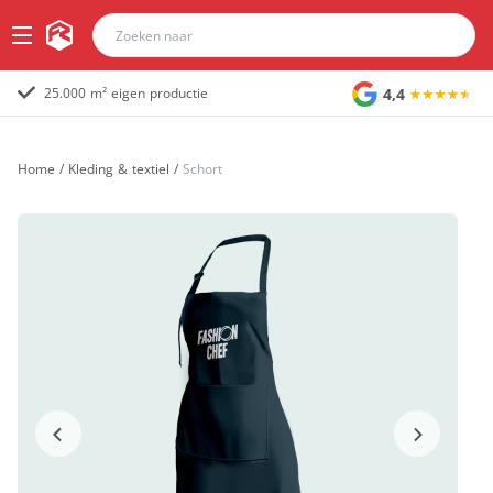
4,4
25.000 m² eigen productie
Home
/
Kleding & textiel
/
Schort