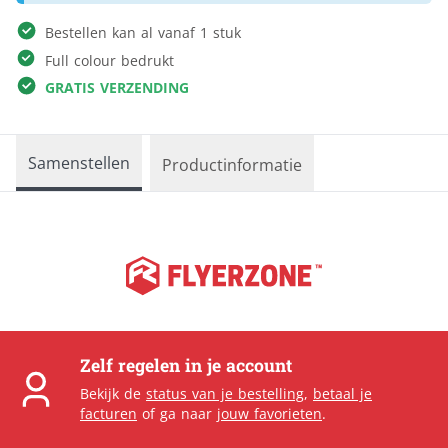
Bestellen kan al vanaf 1 stuk
Full colour bedrukt
GRATIS VERZENDING
Samenstellen
Productinformatie
Zelf regelen in je account
Bekijk de
status van je bestelling
,
betaal je
facturen
of ga naar
jouw favorieten
.