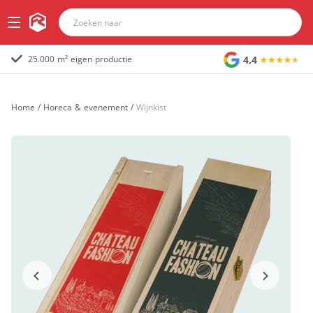
4,4
25.000 m² eigen productie
Home
/
Horeca & evenement
/
Wijnkist