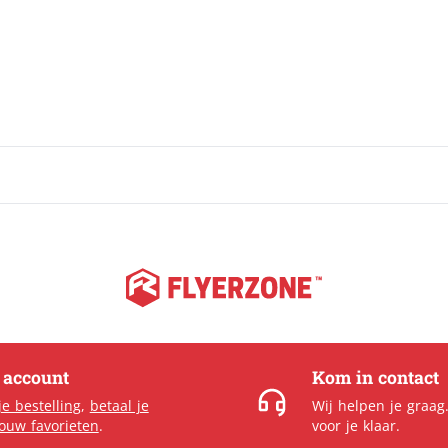
Spandoeken / banners
Populair
Spanframes
Steigerdoek
Textielframes
Tuincanvas
e account
Kom in contact
je bestelling
,
betaal je
Wij helpen je graag
jouw favorieten
.
voor je klaar.