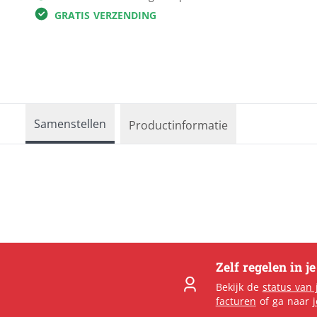
GRATIS VERZENDING
Reclameborden
Kleding & textiel
Ronde borden
Interieur &
Sportveldborden
fotocadeau
Trespa
Verkiezingsborden
Alle producten
Samenstellen
Productinformatie
Zelf regelen in j
Bekijk de
status van 
facturen
of ga naar