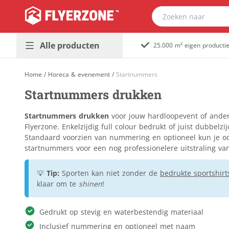
Alle producten
25.000 m² eigen producti
Presentatie &
Plaatmateriaal
Home
/
Horeca & evenement
/
Startnummers
buitenreclame
Bouwborden
Startnummers drukken
Promotiedrukwerk
Dibond
Populair
& magazines
Foamboard
Startnummers drukken
voor jouw hardloopevent of ander
Huisstijl &
Forex
Flyerzone. Enkelzijdig full colour bedrukt of juist dubbelz
Populair
kantoor
Standaard voorzien van nummering en optioneel kun je oo
Gevelreclame
startnummers voor een nog professionelere uitstraling va
Horeca &
Golfkarton
evenement
Immoborden
💡
Tip:
Sporten kan niet zonder de
bedrukte sportshirt
Stickers &
Kanaalplaat
klaar om te
shinen
!
etiketten
Massief karton
Verpakkingen &
Naambordjes
Gedrukt op stevig en waterbestendig materiaal
relatiegeschenken
Re-board
Inclusief nummering en optioneel met naam