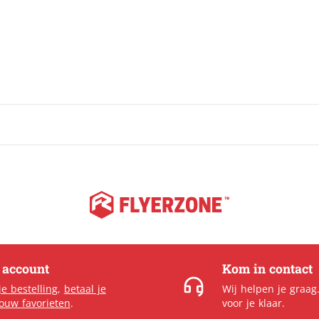
Spandoeken / banners
Populair
Spanframes
Steigerdoek
Textielframes
Tuincanvas
e account
Kom in contact
je bestelling
,
betaal je
Wij helpen je graag
jouw favorieten
.
voor je klaar.