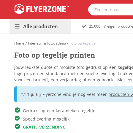
Alle producten
25.000 m² eigen producti
Presentatie &
Plaatmateriaal
Home
/
Interieur & fotocadeau
/
Foto op tegeltje
buitenreclame
Bouwborden
Foto op tegeltje printen
Promotiedrukwerk
Dibond
Populair
& magazines
Foamboard
Jouw leukste quote of mooiste foto gedrukt op een
tegeltj
Huisstijl &
Forex
lage prijzen en standaard met een snelle levering. Leuk v
Populair
kantoor
voor een bruiloft, een verjaardag of een geboorte. Met een
Gevelreclame
Horeca &
Golfkarton
💡
Tip:
Bij Flyerzone vind je nog veel meer
producten wa
evenement
Immoborden
Stickers &
Kanaalplaat
Gedrukt op een keramieken tegeltje
etiketten
Massief karton
Spoedlevering mogelijk
Verpakkingen &
Naambordjes
GRATIS VERZENDING
relatiegeschenken
Re-board