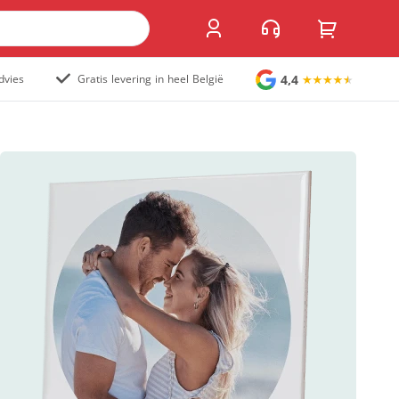
4,4
dvies
Gratis levering in heel België
Grote stickers
Muurstickers
Raamstickers
Vloerstickers
Vlaggen en accessoires
Accessoires
Vlaggen
Populair
Overig
Kofferlabel
Sandwichborden
Tuincirkel
Welkomstbord