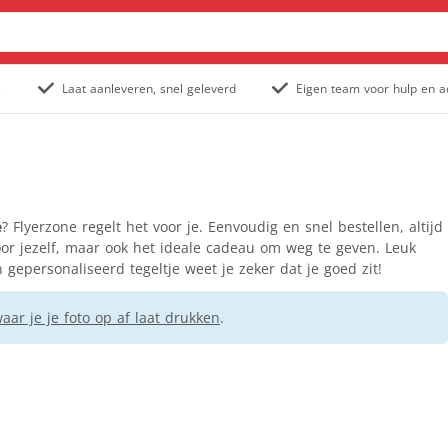
e
Laat aanleveren, snel geleverd
Eigen team voor hulp en a
Posters & affiches
Outdoor posters
Posters
Populair
Stoepborden
e
? Flyerzone regelt het voor je. Eenvoudig en snel bestellen, altijd
Tuinposter
oor jezelf, maar ook het ideale cadeau om weg te geven. Leuk
 gepersonaliseerd tegeltje weet je zeker dat je goed zit!
Staande banners
Outdoor rollup banners
ar je je foto op af laat drukken
.
Rollup banners
Populair
X-banners
Spandoeken
Gevelbanieren
Hekwerkbanners