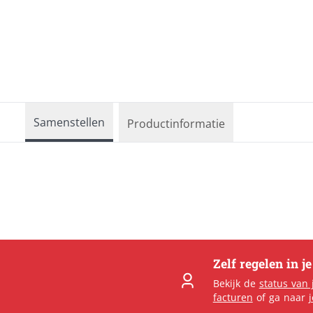
Reclameborden
Kleding & textiel
Ronde borden
Interieur &
Sportveldborden
fotocadeau
Trespa
Verkiezingsborden
Alle producten
Samenstellen
Productinformatie
Zelf regelen in j
Bekijk de
status van 
facturen
of ga naar