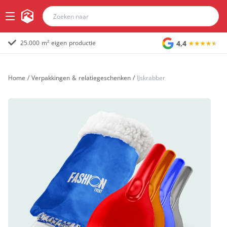
4,4
25.000 m² eigen productie
Home
/
Verpakkingen & relatiegeschenken
/
IJskrabber