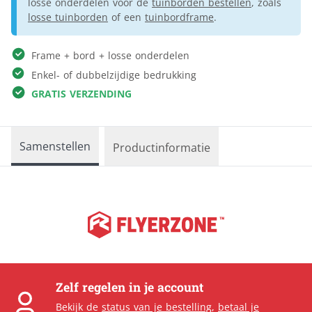
losse onderdelen voor de
tuinborden bestellen
, zoals
losse tuinborden
of een
tuinbordframe
.
Frame + bord + losse onderdelen
Enkel- of dubbelzijdige bedrukking
GRATIS VERZENDING
Samenstellen
Productinformatie
Zelf regelen in je account
Bekijk de
status van je bestelling
,
betaal je