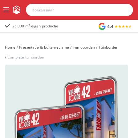
4,4
25.000 m² eigen productie
Home
/
Presentatie & buitenreclame
/
Immoborden
/
Tuinborden
/
Complete tuinborden