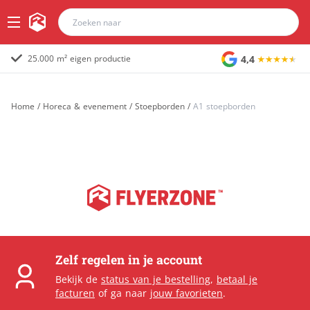
4,4
25.000 m² eigen productie
Home
/
Horeca & evenement
/
Stoepborden
/
A1 stoepborden
Zelf regelen in je account
Bekijk de
status van je bestelling
,
betaal je
facturen
of ga naar
jouw favorieten
.