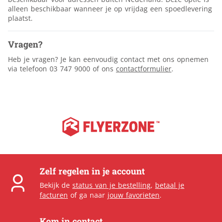
alleen beschikbaar wanneer je op vrijdag een spoedlevering
plaatst.
Vragen?
Heb je vragen? Je kan eenvoudig contact met ons opnemen
via telefoon 03 747 9000 of ons
contactformulier
.
Zelf regelen in je account
Bekijk de
status van je bestelling
,
betaal je
facturen
of ga naar
jouw favorieten
.
Kom in contact