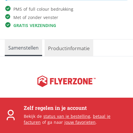
PMS of full colour bedrukking
Met of zonder venster
GRATIS VERZENDING
Samenstellen
Productinformatie
Zelf regelen in je account
Bekijk de
status van je bestelling
,
betaal je
facturen
of ga naar
jouw favorieten
.