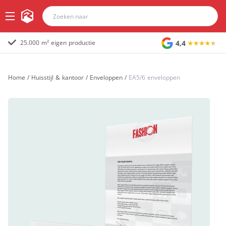
4,4
25.000 m² eigen productie
Home
/
Huisstijl & kantoor
/
Enveloppen
/
EA5/6 enveloppen