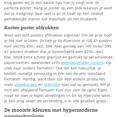
blog geven wij je een aantal tips hoe jij zorgt voor de
perfecte poster. Hang je poster op een plek waarvan je weet
dat je doelgroep daar veel is en je haalt op een relatief
gemakkelijke manier het maximale uit het drukwerk.
Kosten poster afdrukken
Maar wat kost posters afdrukken eigenlijk? Om de prijs hoef
je het niet te laten. Zo heb je bij Flyerzone al 100 A1 posters
voor slechts €50,- excl. btw. Niet genoeg aan 100 stuks? 500
A1 posters drukken doe je bijvoorbeeld voor €250,- excl.
btw. Altijd extra scherp geprijsd en gedrukt op verschillende
papiersoorten, waaronder zelfs
weerbestendige posters
. Op
zoek naar andere formaten? Ook dat kan natuurlijk. Je
bestelt namelijk eenvoudig in één van de vele standaard
formaten. Handig, want daar zijn veel andere producten
zoals
stoepborden
en
kliklijsten
speciaal op gemaakt. Wil je
toch een afwijkend formaat? Kies dan voor de optie ‘Eigen
maat’ en voer je eigen afmetingen in. En bij Flyerzone weet
je één ding zeker: de verzending is in alle gevallen gratis.
De mooiste kleuren met hypermoderne
nanotechnologie