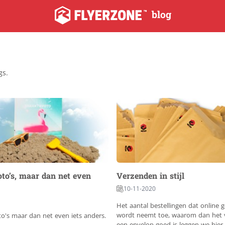
blog
gs.
to’s, maar dan net even
Verzenden in stijl
10-11-2020
Het aantal bestellingen dat online g
wordt neemt toe, waarom dan het v
to's maar dan net even iets anders.
een envelop goed is leggen we hier 