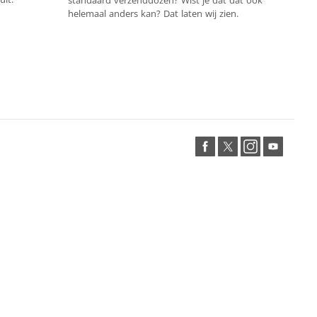
standaard verzenddozen? Wist je dat dat ook
helemaal anders kan? Dat laten wij zien.